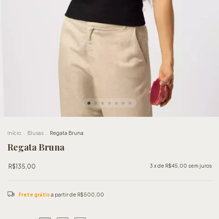
Início
.
Blusas
.
Regata Bruna
Regata Bruna
R$135,00
3
x de
R$45,00
sem juros
Frete grátis
a partir de
R$500,00