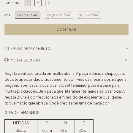
P
M
G
TAMANHO
PRETO CORAH
BRANCO CORAH
NUDE CORAH
COR
MEIOS DE PAGAMENTO
MEIOS DE ENVIO
Regata confeccionada em malha ribana. A peça é básica, shape justo,
decote arredondado, acabamento com viés da mesma cor. É aquela
peça indispensável a qualquer closet feminino, pois é a base para
muitas produções. Uma peça que, literalmente, nunca sai da moda. A
regata Bruna é confeccionada em tecido de excelente qualidade,
toque macio que abraça. Você precisa ter uma de cada cor!
GUIA DE TAMANHOS:
MEDIDAS
P
M
G
Busto
72 cm
76 cm
80 cm