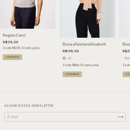
Regata Carol
R$115,00
Blusa alfaiataria Elisabeth
Blus
3
x de
R$38,33
sem juros
R$198,00
R$2
COMPRAR
+2
4 c
3
x de
R$66,00
sem juros
3
x d
COMPRAR
CO
ASSINE NOSSA NEWSLETTER